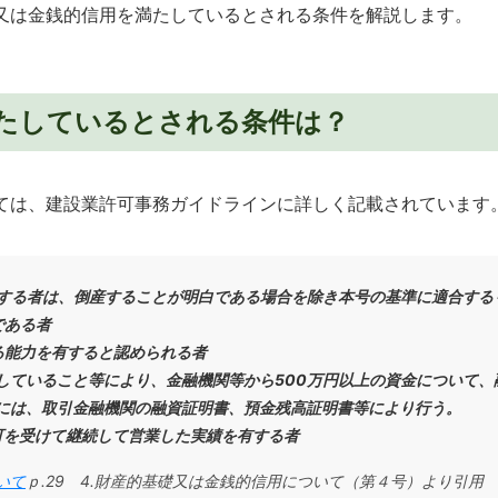
又は金銭的信用を満たしているとされる条件を解説します。
満たしているとされる条件は？
ては、建設業許可事務ガイドラインに詳しく記載されています
る者は、倒産することが明白である場合を除き本号の基準に適合する
である者
る能力を有すると認められる者
していること等により、金融機関等から500万円以上の資金について、
には、取引金融機関の融資証明書、預金残高証明書等により行う。
可を受けて継続して営業した実績を有する者
いて
ｐ.29 4.財産的基礎又は金銭的信用について（第４号）より引用