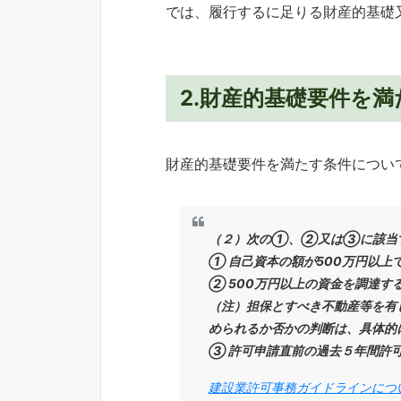
では、履行するに足りる財産的基礎
2.財産的基礎要件を
財産的基礎要件を満たす条件につい
（２）次の①、②又は③に該当す
① 自己資本の額が500万円以上
② 500万円以上の資金を調達す
（注）担保とすべき不動産等を有
められるか否かの判断は、具体的
③ 許可申請直前の過去５年間許
建設業許可事務ガイドラインにつ