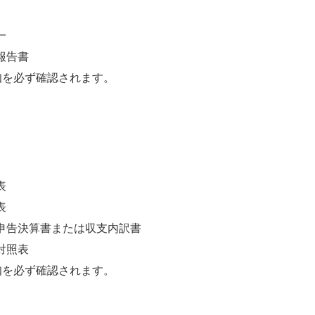
一
報告書
知を必ず確認されます。
表
表
申告決算書または収支内訳書
対照表
知を必ず確認されます。