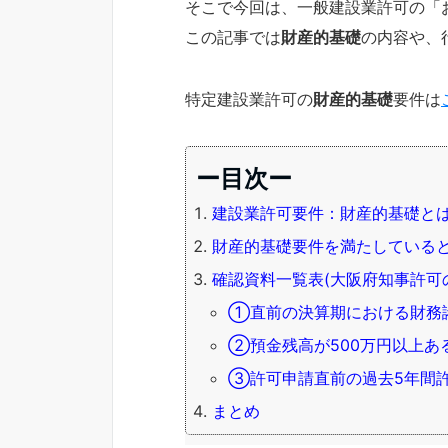
そこで今回は、一般建設業許可の「
この記事では
財産的基礎
の内容や、
特定建設業許可の
財産的基礎
要件は
ー目次ー
建設業許可要件：財産的基礎と
財産的基礎要件を満たしている
確認資料一覧表(大阪府知事許可
①直前の決算期における財務諸
②預金残高が500万円以上あ
③許可申請直前の過去5年間
まとめ