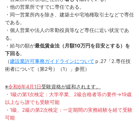
・他の営業所ですでに専任である。
・同一営業所内を除き、建築士や宅地権取引士などで専任
である。
・個人営業や法人の常勤役員等など専任に近い状況であ
る。
・給与の額が
最低賃金法（月額10万円を目安とする）を
下回る
。
（
建設業許可事務ガイドラインについて
ｐ.27「2.専任技
術者について（第2号）（1）」参照）
※
令和6年4月1日
受験資格が緩和されます。
・1級の第1次検定：大学卒業、2級合格者等の要件→19歳
以上なら誰でも受験可能
・1級、2級の第2次検定：一定期間の実務経験を経て受験
可能