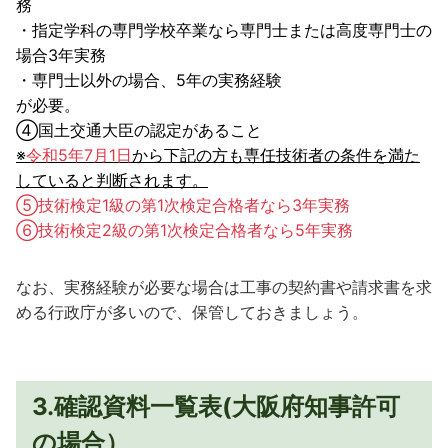
務
・指定学科の専門学校卒業なら専門士または高度専門士の
場合3年実務
・専門士以外の場合、5年の実務経験
が必要。
④国土交通大臣の認定があること
※
令和5年7月1日
から下記の方も専任技術者の条件を満た
していると判断されます。
⑤技術検定1級の第1次検定合格者なら3年実務
⑥技術検定2級の
第1次検定
合格者なら5年実務
なお、実務経験が必要な場合は工事の契約書や請求書を求
める行政庁が多いので、保管しておきましょう。
3.確認資料一覧表(大阪府知事許可
の場合）