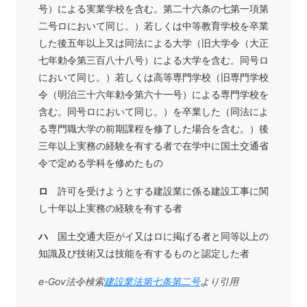
号）による実業学校を含む。第二十六条の七第一項第
二号ロにおいて同じ。）若しくは中等教育学校を卒業
した後五年以上又は同法による大学（旧大学令（大正
七年勅令第三百八十八号）による大学を含む。同号ロ
において同じ。）若しくは高等専門学校（旧専門学校
令（明治三十六年勅令第六十一号）による専門学校を
含む。同号ロにおいて同じ。）を卒業した（同法によ
る専門職大学の前期課程を修了した場合を含む。）後
三年以上実務の経験を有する者で在学中に国土交通省
令で定める学科を修めたもの
ロ
許可を受けようとする建設業に係る建設工事に関
し十年以上実務の経験を有する者
ハ
国土交通大臣がイ又はロに掲げる者と同等以上の
知識及び技術又は技能を有するものと認定した者
e-Gov法令検索
建設業法第七条第二号
より引用